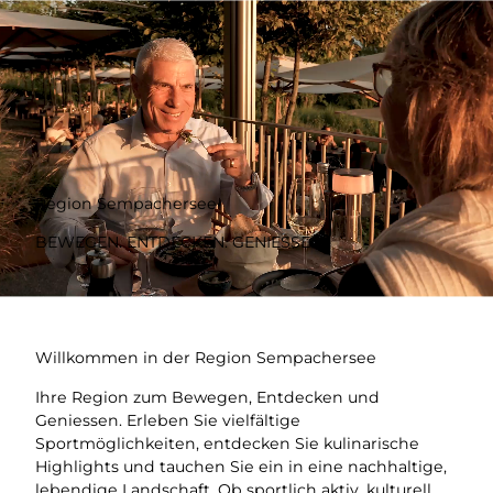
Z
u
Webcams
Merkzettel
Suche
Menü
m
I
n
h
a
l
t
Region Sempachersee
BEWEGEN. ENTDECKEN. GENIESSEN.
Willkommen in der Region Sempachersee
Ihre Region zum Bewegen, Entdecken und
Geniessen. Erleben Sie vielfältige
Sportmöglichkeiten, entdecken Sie kulinarische
Highlights und tauchen Sie ein in eine nachhaltige,
lebendige Landschaft. Ob sportlich aktiv, kulturell