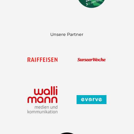
n
a
m
Unsere Partner