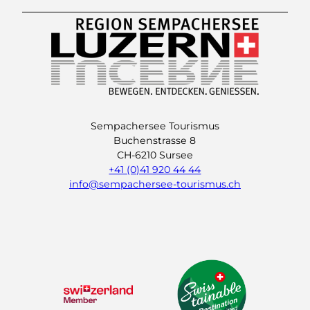
Sempachersee Tourismus
Buchenstrasse 8
CH-6210 Sursee
+41 (0)41 920 44 44
info@sempachersee-tourismus.ch
L
I
Y
i
n
o
n
s
u
k
t
t
e
a
u
d
g
b
I
r
e