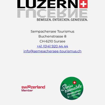
Sempachersee Tourismus
Buchenstrasse 8
CH-6210 Sursee
+41 (0)41 920 44 44
info@sempachersee-tourismus.ch
L
I
Y
i
n
o
n
s
u
k
t
t
e
a
u
d
g
b
I
r
e
n
a
m