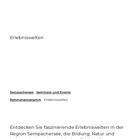
Z
u
Webcams
Merkzettel
Suche
Menü
m
I
n
h
Erlebniswelten
a
l
t
Sempachersee
Seminare und Events
Rahmenprogramm
Erlebniswelten
Entdecken Sie faszinierende Erlebniswelten in der
Region Sempachersee, die Bildung, Natur und