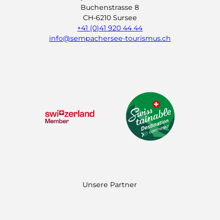
Buchenstrasse 8
CH-6210 Sursee
+41 (0)41 920 44 44
info@sempachersee-tourismus.ch
L
I
Y
i
n
o
n
s
u
k
t
t
e
a
u
d
g
b
I
r
e
n
a
m
Unsere Partner