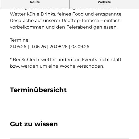
Lumen Afterworks auf der Rooftop-Terrasse
Route
Website
An ausgewählten Abenden gibt es bei schönem
Wetter kühle Drinks, feines Food und entspannte
Gespräche auf unserer Rooftop-Terrasse – einfach
vorbeikommen und den Feierabend geniessen.
Termine:
21.05.26 | 11.06.26 | 20.08.26 | 03.09.26
* Bei Schlechtwetter finden die Events nicht statt
bzw. werden um eine Woche verschoben.
Terminübersicht
Gut zu wissen