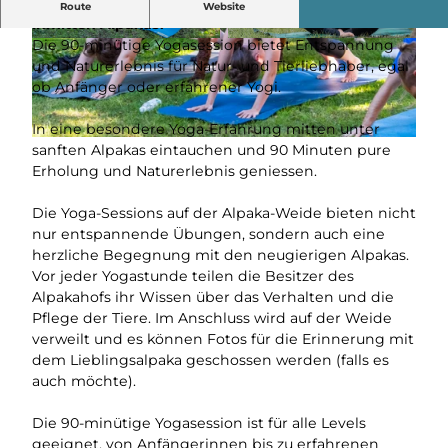
Entspanne beim Outdoor -Yoga auf der Weide
Route
Website
inmitten Alpakas.
Die 90-minütige Yogasession bietet Entspannung
© Guidle.com
© Guidle.com
und Naturerlebnis für Natur- und Tierliebhaber, egal
ob Anfänger oder erfahrener Yogi.
In eine besondere Yoga-Erfahrung mitten unter
© Guidle.com
sanften Alpakas eintauchen und 90 Minuten pure
Erholung und Naturerlebnis geniessen.
Die Yoga-Sessions auf der Alpaka-Weide bieten nicht
nur entspannende Übungen, sondern auch eine
herzliche Begegnung mit den neugierigen Alpakas.
Vor jeder Yogastunde teilen die Besitzer des
Alpakahofs ihr Wissen über das Verhalten und die
Pflege der Tiere. Im Anschluss wird auf der Weide
verweilt und es können Fotos für die Erinnerung mit
dem Lieblingsalpaka geschossen werden (falls es
auch möchte).
Die 90-minütige Yogasession ist für alle Levels
geeignet, von Anfängerinnen bis zu erfahrenen