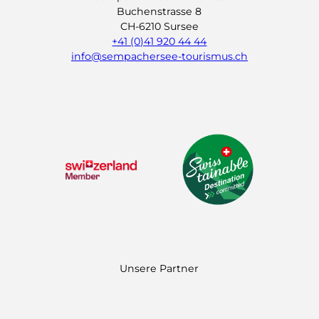
Buchenstrasse 8
CH-6210 Sursee
+41 (0)41 920 44 44
info@sempachersee-tourismus.ch
L
I
Y
i
n
o
n
s
u
k
t
t
e
a
u
d
g
b
I
r
e
n
a
m
Unsere Partner