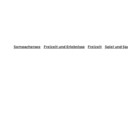
Z
Webcams
Magazin
Regionen-App
u
m
Aktuell
Freizeit und Erlebnisse
I
n
h
Sempachersee
Freizeit und Erlebnisse
Freizeit
Spiel und Sp
a
l
t