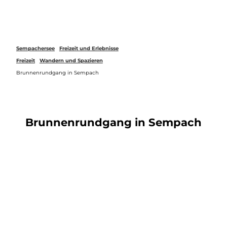
Z
u
Webcams
Merkzettel
Suche
Menü
m
I
n
Sempachersee
Freizeit und Erlebnisse
h
Freizeit
Wandern und Spazieren
a
Brunnenrundgang in Sempach
l
t
Brunnenrundgang in Sempach