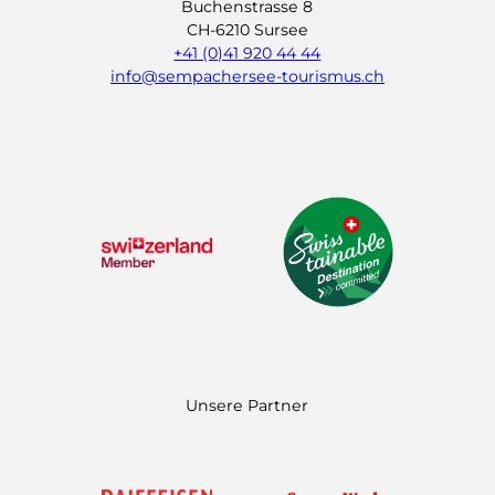
Buchenstrasse 8
CH-6210 Sursee
+41 (0)41 920 44 44
info@sempachersee-tourismus.ch
L
I
Y
i
n
o
n
s
u
k
t
t
e
a
u
d
g
b
I
r
e
n
a
m
Unsere Partner