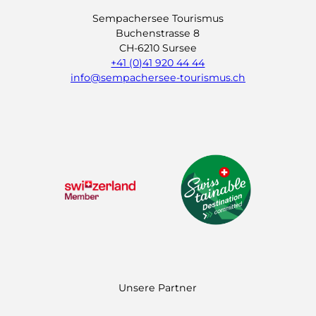
Sempachersee Tourismus
Buchenstrasse 8
CH-6210 Sursee
+41 (0)41 920 44 44
info@sempachersee-tourismus.ch
L
I
Y
i
n
o
n
s
u
k
t
t
e
a
u
d
g
b
I
r
e
n
a
m
Unsere Partner