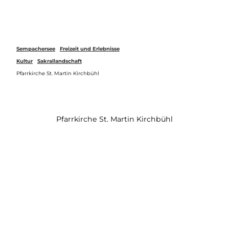
Z
u
Webcams
Merkzettel
Suche
Menü
m
I
n
Sempachersee
Freizeit und Erlebnisse
h
Kultur
Sakrallandschaft
a
Pfarrkirche St. Martin Kirchbühl
l
t
Pfarrkirche St. Martin Kirchbühl