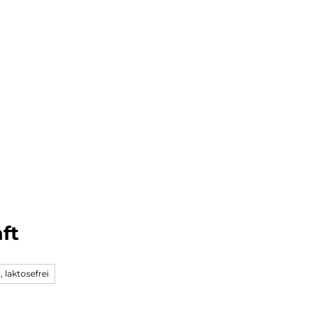
Übernachten
Seminare und Events
ft
, laktosefrei