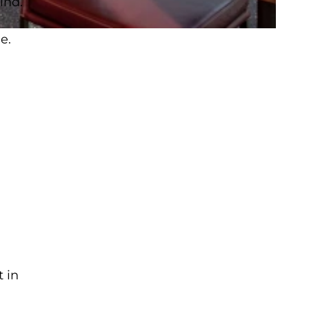
ind.
ie.
 in