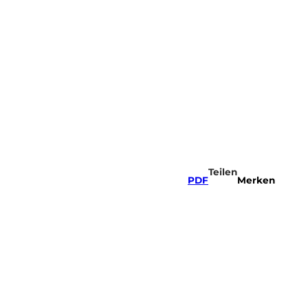
Sportregion
Webcams
Merkzettel
Suche
Teilen
PDF
Merken