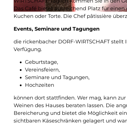
WIRTSCHAFT. Täglich kommen Sie in den Genu
Das Café bietet ausreichend Platz für eine
©
CC-BY
Kuchen oder Torte. Die Chef pâtissière überz
Events, Seminare und Tagungen
die rickenbacher DORF-WIRTSCHAFT stellt I
Verfügung.
Geburtstage,
Vereinsfeiern,
Seminare und Tagungen,
Hochzeiten
können dort stattfinden. Wer mag, kann zur
Weinen des Hauses beraten lassen. Die an
Bereicherung und bietet die Möglichkeit ein
sichtbaren Käseschränken gelagert und wart