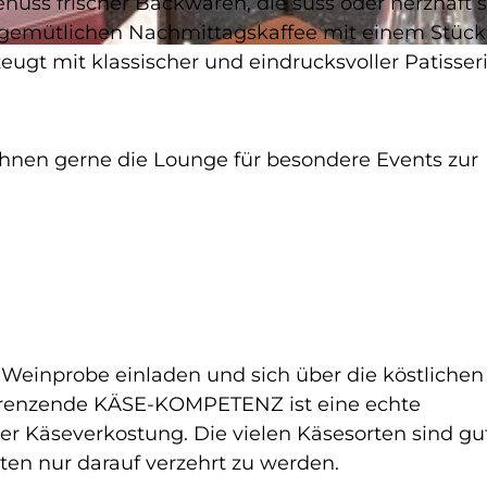
ss frischer Backwaren, die süss oder herzhaft s
n gemütlichen Nachmittagskaffee mit einem Stück
eugt mit klassischer und eindrucksvoller Patisser
hnen gerne die Lounge für besondere Events zur
 Weinprobe einladen und sich über die köstlichen
grenzende KÄSE-KOMPETENZ ist eine echte
er Käseverkostung. Die vielen Käsesorten sind gut
en nur darauf verzehrt zu werden.