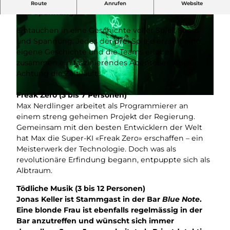
Ein interaktives Escape Game voller Spiel, Spass
Route
Anrufen
Website
und Spannung.
Eintauchen in eine Geschichte voller Spiel, Spass
und Spannung. Jedes der drei Spiele erzählt eine
eigene Geschichte und die Teams erleben
zusammen ein faszinierendes Abenteuer. Aber
Achtung die Zeit läuft..
© Escape Factory |
CC-BY
Freak Zero (3 bis 7 Personen)
©
CC-BY
Max Nerdlinger arbeitet als Programmierer an
einem streng geheimen Projekt der Regierung.
Gemeinsam mit den besten Entwicklern der Welt
hat Max die Super-KI «Freak Zero» erschaffen – ein
Meisterwerk der Technologie. Doch was als
revolutionäre Erfindung begann, entpuppte sich als
Albtraum.
Tödliche Musik (3 bis 12 Personen)
Jonas Keller ist Stammgast in der Bar
Blue Note
.
Eine blonde Frau ist ebenfalls regelmässig in der
Bar anzutreffen und wünscht sich immer