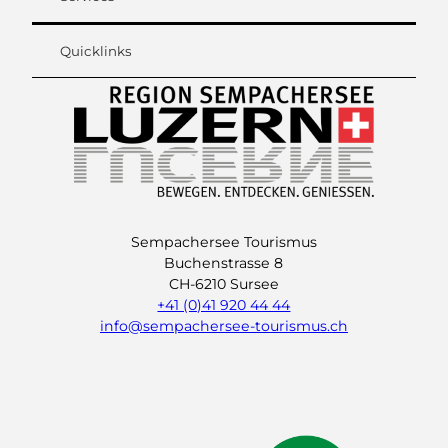
Quicklinks
Sempachersee Tourismus
Buchenstrasse 8
CH-6210 Sursee
+41 (0)41 920 44 44
info@sempachersee-tourismus.ch
L
I
Y
i
n
o
n
s
u
k
t
t