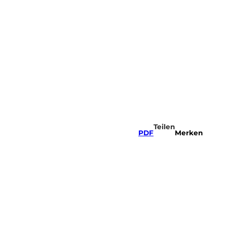
Sportregion
Webcams
Merkzettel
Suche
Teilen
PDF
Merken