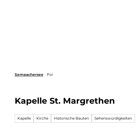
Z
Webcams
Magazin
Regionen-App
u
m
Aktuell
Freizeit und Erlebnisse
I
n
h
a
l
t
Sempachersee
Poi
Kapelle St. Margrethen
Kapelle
Kirche
Historische Bauten
Sehenswürdigkeiten