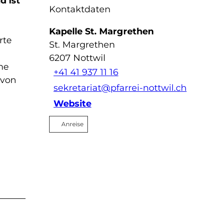
d ist
Kontaktdaten
Kapelle St. Margrethen
rte
St. Margrethen
6207
Nottwil
he
+41 41 937 11 16
 von
sekretariat@pfarrei-nottwil.ch
Website
Anreise