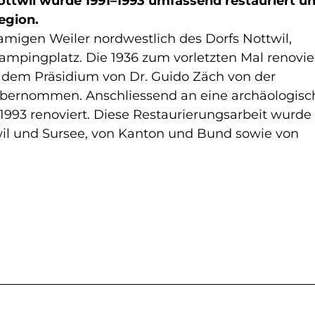
ottwil wurde 1991–1993 umfassend restauriert un
egion.
amigen Weiler nordwestlich des Dorfs Nottwil,
mpingplatz. Die 1936 zum vorletzten Mal renovie
r dem Präsidium von Dr. Guido Zäch von der
bernommen. Anschliessend an eine archäologisc
993 renoviert. Diese Restaurierungsarbeit wurde
l und Sursee, von Kanton und Bund sowie von