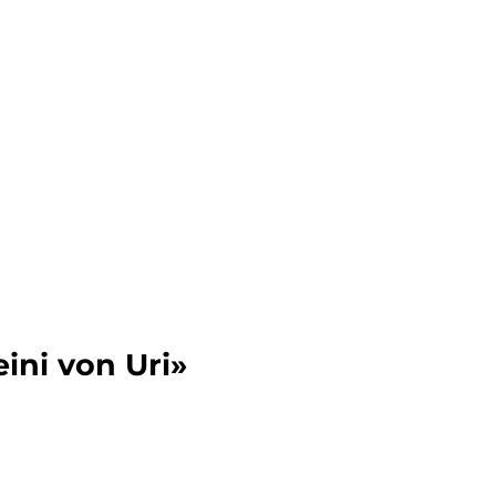
Übernachten
Seminare und Events
eini von Uri»