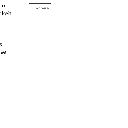
en
Anreise
keit,
s
ase