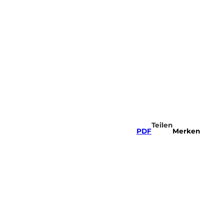
Sportregion
Webcams
Merkzettel
Suche
Teilen
PDF
Merken