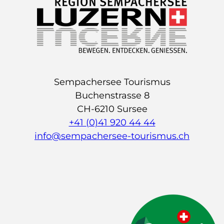
Sempachersee Tourismus
Buchenstrasse 8
CH-6210 Sursee
+41 (0)41 920 44 44
info@sempachersee-tourismus.ch
L
I
Y
i
n
o
n
s
u
k
t
t
e
a
u