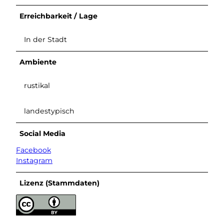
.
.
Erreichbarkeit / Lage
j
j
p
p
g
g
In der Stadt
Ambiente
rustikal
landestypisch
Social Media
Facebook
Instagram
Lizenz (Stammdaten)