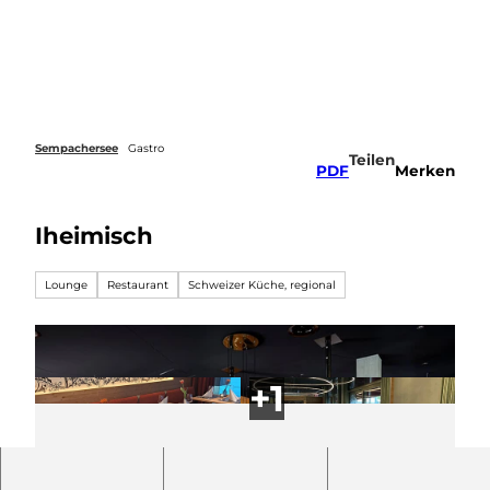
Z
u
Webcams
Merkzettel
Suche
Menü
m
I
n
h
a
Sempachersee
Gastro
Teilen
l
PDF
Merken
t
Iheimisch
Lounge
Restaurant
Schweizer Küche, regional