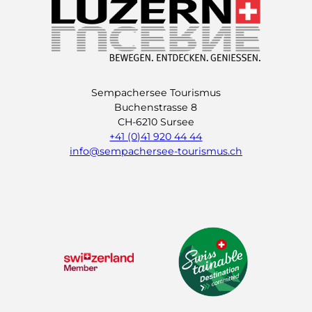
Sempachersee Tourismus
Buchenstrasse 8
CH-6210 Sursee
+41 (0)41 920 44 44
info@sempachersee-tourismus.ch
L
I
Y
i
n
o
n
s
u
k
t
t
e
a
u
d
g
b
I
r
e
n
a
m