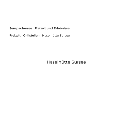
Z
u
Webcams
Merkzettel
Suche
Menü
m
I
n
Sempachersee
Freizeit und Erlebnisse
h
Freizeit
Grillstellen
Haselhütte Sursee
a
l
t
Haselhütte Sursee