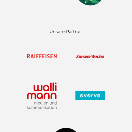
n
a
m
Unsere Partner