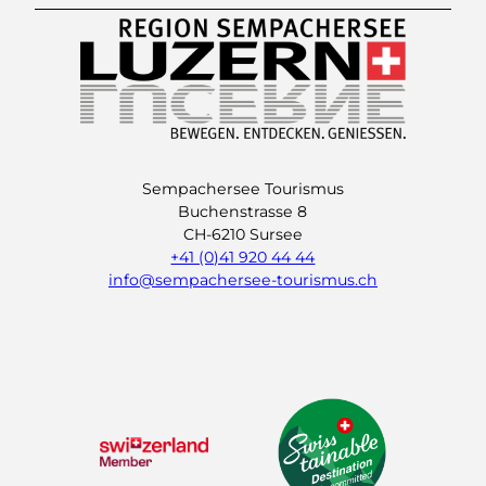
Sempachersee Tourismus
Buchenstrasse 8
CH-6210 Sursee
+41 (0)41 920 44 44
info@sempachersee-tourismus.ch
L
I
Y
i
n
o
n
s
u
k
t
t
e
a
u
d
g
b
I
r
e