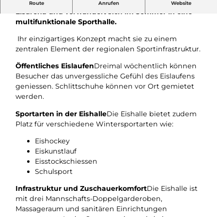
Die Eishalle Sursee ist im Winter eine beliebte
Route
Anrufen
Website
Eisarena und verwandelt sich im Sommer in eine
multifunktionale Sporthalle.
Ihr einzigartiges Konzept macht sie zu einem
zentralen Element der regionalen Sportinfrastruktur.
Öffentliches Eislaufen
Dreimal wöchentlich können
Besucher das unvergessliche Gefühl des Eislaufens
geniessen. Schlittschuhe können vor Ort gemietet
werden.
Sportarten in der Eishalle
Die Eishalle bietet zudem
Platz für verschiedene Wintersportarten wie:
Eishockey
Eiskunstlauf
Eisstockschiessen
Schulsport
Infrastruktur und Zuschauerkomfort
Die Eishalle ist
mit drei Mannschafts-Doppelgarderoben,
Massageraum und sanitären Einrichtungen