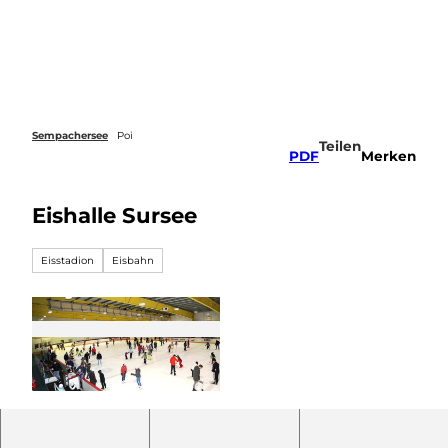
Z
u
Webcams
Merkzettel
Suche
Menü
m
I
n
h
a
Sempachersee
Poi
Teilen
l
PDF
Merken
t
Eishalle Sursee
Eisstadion
Eisbahn
©
CC-BY