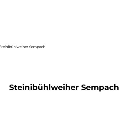
Übernachten
Seminare und Events
Steinibühlweiher Sempach
Steinibühlweiher Sempach