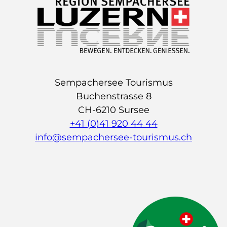
Sempachersee Tourismus
Buchenstrasse 8
CH-6210 Sursee
+41 (0)41 920 44 44
info@sempachersee-tourismus.ch
L
I
Y
i
n
o
n
s
u
k
t
t
e
a
u