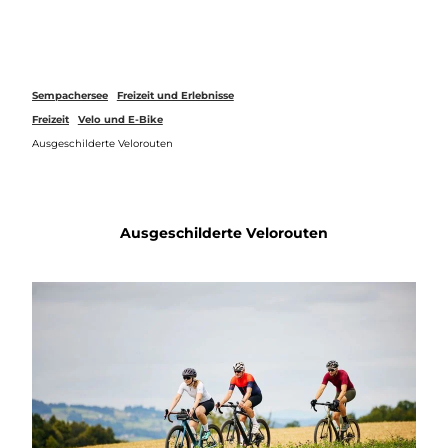
Z
u
Webcams
Merkzettel
Suche
Menü
m
I
n
Sempachersee
Freizeit und Erlebnisse
h
Freizeit
Velo und E-Bike
a
Ausgeschilderte Velorouten
l
t
Ausgeschilderte Velorouten