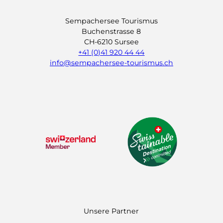
Sempachersee Tourismus
Buchenstrasse 8
CH-6210 Sursee
+41 (0)41 920 44 44
info@sempachersee-tourismus.ch
L
I
Y
i
n
o
n
s
u
k
t
t
e
a
u
d
g
b
I
r
e
n
a
m
Unsere Partner