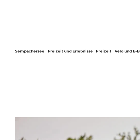
Z
Webcams
Magazin
Regionen-App
u
m
Aktuell
Freizeit und Erlebnisse
I
n
h
Sempachersee
Freizeit und Erlebnisse
Freizeit
Velo und E-B
a
l
t