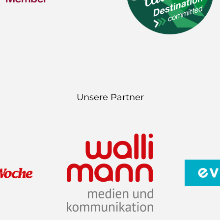
n
a
m
Unsere Partner