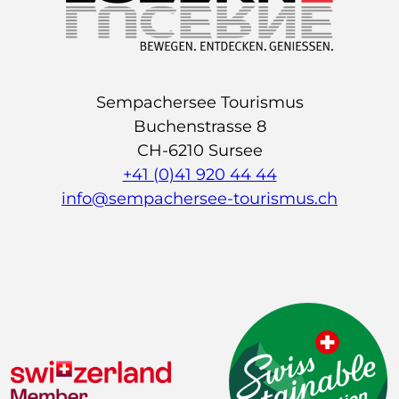
Sempachersee Tourismus
Buchenstrasse 8
CH-6210 Sursee
+41 (0)41 920 44 44
info@sempachersee-tourismus.ch
L
I
Y
i
n
o
n
s
u
k
t
t
e
a
u
d
g
b
I
r
e