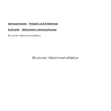
Z
u
Webcams
Merkzettel
Suche
Menü
m
I
n
Sempachersee
Freizeit und Erlebnisse
h
Kulinarik
Weinregion Sempachersee
a
Brunner Weinmanufaktur
l
t
Brunner Weinmanufaktur