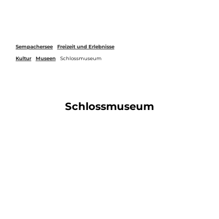
Z
u
Webcams
Merkzettel
Suche
Menü
m
I
n
Sempachersee
Freizeit und Erlebnisse
h
Kultur
Museen
Schlossmuseum
a
l
t
Schlossmuseum