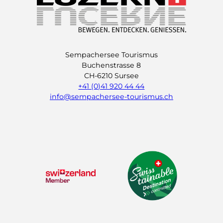
Sempachersee Tourismus
Buchenstrasse 8
CH-6210 Sursee
+41 (0)41 920 44 44
info@sempachersee-tourismus.ch
L
I
Y
i
n
o
n
s
u
k
t
t
e
a
u
d
g
b
I
r
e
n
a
m