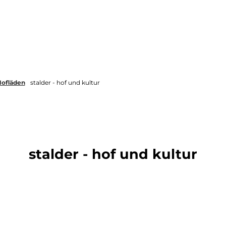
Übernachten
Seminare und Events
ofläden
stalder - hof und kultur
stalder - hof und kultur