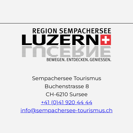
Sempachersee Tourismus
Buchenstrasse 8
CH-6210 Sursee
+41 (0)41 920 44 44
info@sempachersee-tourismus.ch
L
I
Y