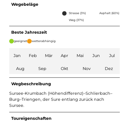
Wegebeläge
Strasse (3%)
Asphalt (60%)
Weg (37%)
Beste Jahreszeit
geeignet
wetterabhängig
Jan
Feb
Mär
Apr
Mai
Jun
Jul
Aug
Sep
Okt
Nov
Dez
Wegbeschreibung
Sursee-Krumbach (Höhendifferenz)–Schlierbach–
Burg–Triengen, der Sure entlang zurück nach
Sursee.
Toureigenschaften