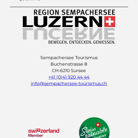
Sempachersee Tourismus
Buchenstrasse 8
CH-6210 Sursee
+41 (0)41 920 44 44
info@sempachersee-tourismus.ch
L
I
Y
i
n
o
n
s
u
k
t
t
e
a
u
d
g
b