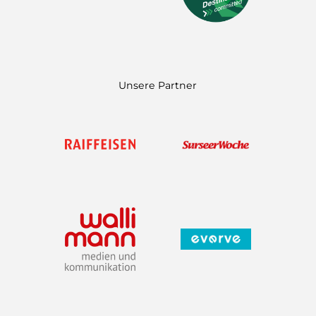
I
r
e
n
a
m
Unsere Partner