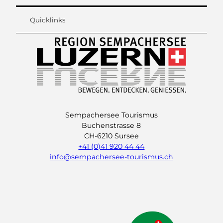
Quicklinks
Sempachersee Tourismus
Buchenstrasse 8
CH-6210 Sursee
+41 (0)41 920 44 44
info@sempachersee-tourismus.ch
L
I
Y
i
n
o
n
s
u
k
t
t