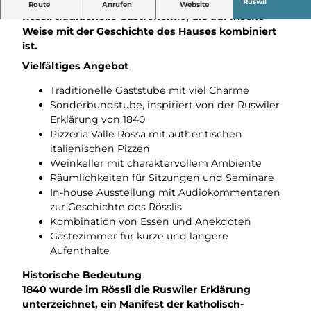
Im Zentrum von Ruswil geniessen Sie im Gasthof
Ruswil
Route
Anrufen
Website
Rössli traditionelle Gastronomie, die auf frische
Weise mit der Geschichte des Hauses kombiniert
ist.
Vielfältiges Angebot
Traditionelle Gaststube mit viel Charme
Sonderbundstube, inspiriert von der Ruswiler
Erklärung von 1840
Pizzeria Valle Rossa mit authentischen
italienischen Pizzen
Weinkeller mit charaktervollem Ambiente
Räumlichkeiten für Sitzungen und Seminare
In-house Ausstellung mit Audiokommentaren
zur Geschichte des Rösslis
Kombination von Essen und Anekdoten
Gästezimmer für kurze und längere
Aufenthalte
Historische Bedeutung
1840 wurde im Rössli die Ruswiler Erklärung
unterzeichnet, ein Manifest der katholisch-