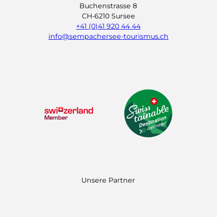
Buchenstrasse 8
CH-6210 Sursee
+41 (0)41 920 44 44
info@sempachersee-tourismus.ch
L
I
Y
i
n
o
n
s
u
k
t
t
e
a
u
d
g
b
I
r
e
n
a
m
Unsere Partner