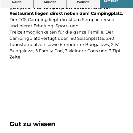
Wunderschöner, direkt am Sempachersee
Sempach
Route
Anrufen
Website
gelegener TCS Camping. Die Seebadi und ein
Restaurant liegen direkt neben dem Campingplatz.
Der TCS Camping liegt direkt am Sempachersee
und bietet Erholung, Sport- und
Freizeitmöglichkeiten für die ganze Familie. Der
Campingplatz verfügt über 180 Saisonplätze, 240
Touristenplätzen sowie 6 moderne Bungalows, 2 IV
Bungalows, 5 Family Pod, 3 kleinere Pods und 3 Tipi
Zelte.
Gut zu wissen