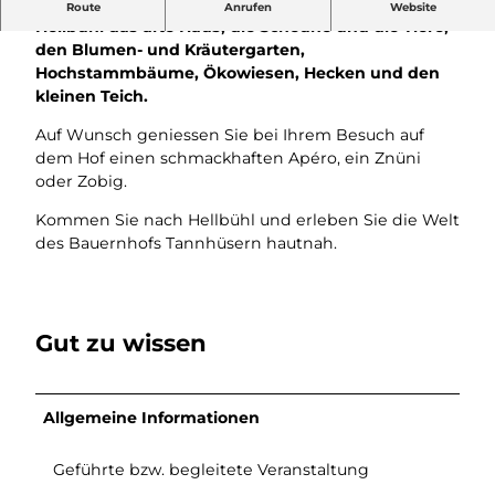
Entdecken Sie auf der Bauernhofführung in
Route
Anrufen
Website
Hellbühl das alte Haus, die Scheune und die Tiere,
den Blumen- und Kräutergarten,
Hochstammbäume, Ökowiesen, Hecken und den
kleinen Teich.
Auf Wunsch geniessen Sie bei Ihrem Besuch auf
dem Hof einen schmackhaften Apéro, ein Znüni
oder Zobig.
Kommen Sie nach Hellbühl und erleben Sie die Welt
des Bauernhofs Tannhüsern hautnah.
Gut zu wissen
Allgemeine Informationen
Geführte bzw. begleitete Veranstaltung