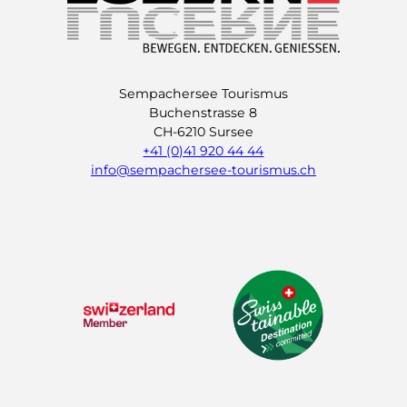
Sempachersee Tourismus
Buchenstrasse 8
CH-6210 Sursee
+41 (0)41 920 44 44
info@sempachersee-tourismus.ch
L
I
Y
i
n
o
n
s
u
k
t
t
e
a
u
d
g
b
I
r
e
n
a
m