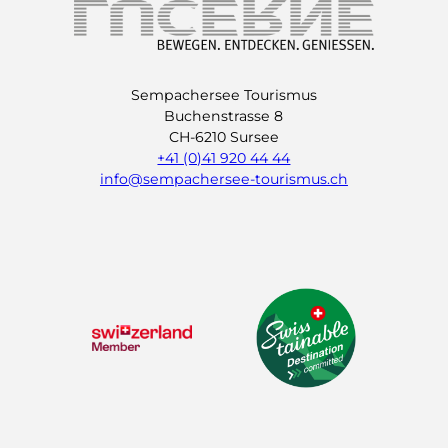
Sempachersee Tourismus
Buchenstrasse 8
CH-6210 Sursee
+41 (0)41 920 44 44
info@sempachersee-tourismus.ch
L
I
Y
i
n
o
n
s
u
k
t
t
e
a
u
d
g
b
I
r
e
n
a
m