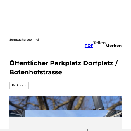
Z
u
Webcams
Merkzettel
Suche
Menü
m
I
n
h
a
Sempachersee
Poi
Teilen
l
PDF
Merken
t
Öffentlicher Parkplatz Dorfplatz /
Botenhofstrasse
Parkplatz