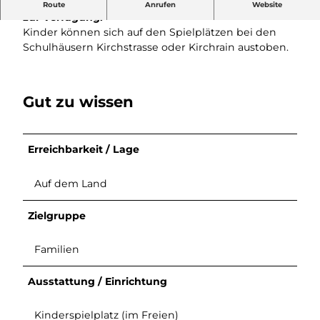
Ein Spielplatz steht beim Schulhaus Kirchstrasse
Route
Anrufen
Website
zur Verfügung.
Kinder können sich auf den Spielplätzen bei den
Schulhäusern Kirchstrasse oder Kirchrain austoben.
Gut zu wissen
Erreichbarkeit / Lage
Auf dem Land
Zielgruppe
Familien
Ausstattung / Einrichtung
Kinderspielplatz (im Freien)