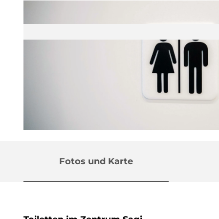
© Serenity Mitchell auf Unsplash |
CC-BY
Fotos und Karte