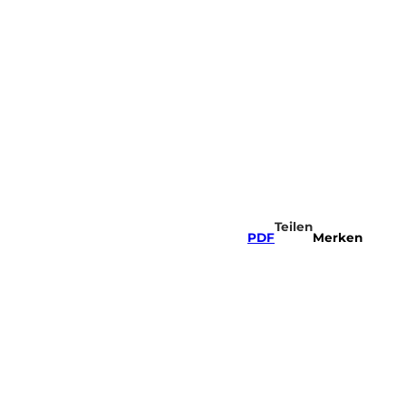
Sportregion
Webcams
Merkzettel
Suche
Teilen
PDF
Merken