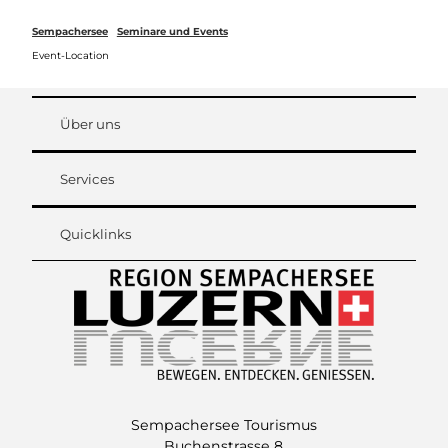
Z
u
Sempachersee
Seminare und Events
Webcams
Merkzettel
Suche
Menü
m
Event-Location
I
n
h
Über uns
a
l
t
Services
Quicklinks
Sempachersee Tourismus
Buchenstrasse 8