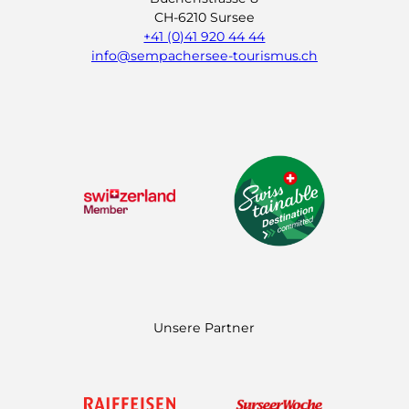
CH-6210 Sursee
+41 (0)41 920 44 44
info@sempachersee-tourismus.ch
L
I
Y
i
n
o
n
s
u
k
t
t
e
a
u
d
g
b
I
r
e
n
a
m
Unsere Partner