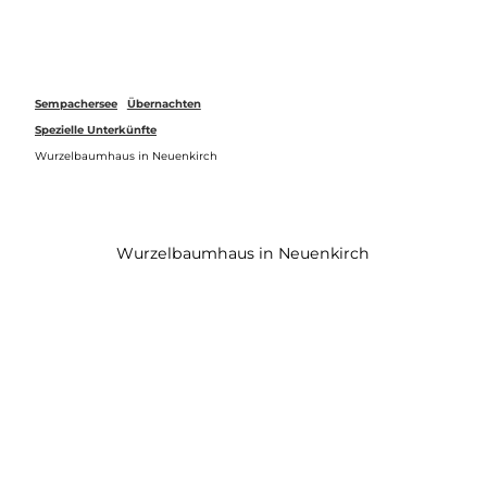
Z
u
Webcams
Merkzettel
Suche
Menü
m
I
n
Sempachersee
Übernachten
h
Spezielle Unterkünfte
a
Wurzelbaumhaus in Neuenkirch
l
t
Wurzelbaumhaus in Neuenkirch