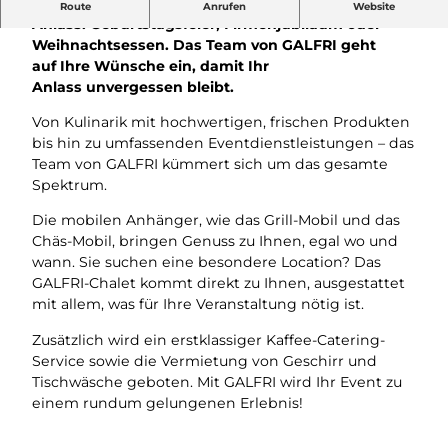
GALFRI bietet das perfekte Catering für jeden
Route
Anrufen
Website
Anlass: Geburtstagsfeier, Firmenjubiläum oder
Weihnachtsessen. Das Team von GALFRI geht
auf Ihre Wünsche ein, damit Ihr
Anlass unvergessen bleibt.
Von Kulinarik mit hochwertigen, frischen Produkten
bis hin zu umfassenden Eventdienstleistungen – das
Team von GALFRI kümmert sich um das gesamte
Spektrum.
Die mobilen Anhänger, wie das Grill-Mobil und das
Chäs-Mobil, bringen Genuss zu Ihnen, egal wo und
wann. Sie suchen eine besondere Location? Das
GALFRI-Chalet kommt direkt zu Ihnen, ausgestattet
mit allem, was für Ihre Veranstaltung nötig ist.
Zusätzlich wird ein erstklassiger Kaffee-Catering-
Service sowie die Vermietung von Geschirr und
Tischwäsche geboten. Mit GALFRI wird Ihr Event zu
einem rundum gelungenen Erlebnis!