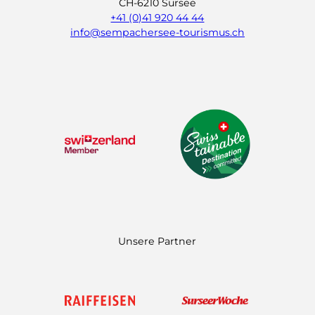
CH-6210 Sursee
+41 (0)41 920 44 44
info@sempachersee-tourismus.ch
L
I
Y
i
n
o
n
s
u
k
t
t
e
a
u
d
g
b
I
r
e
n
a
m
Unsere Partner