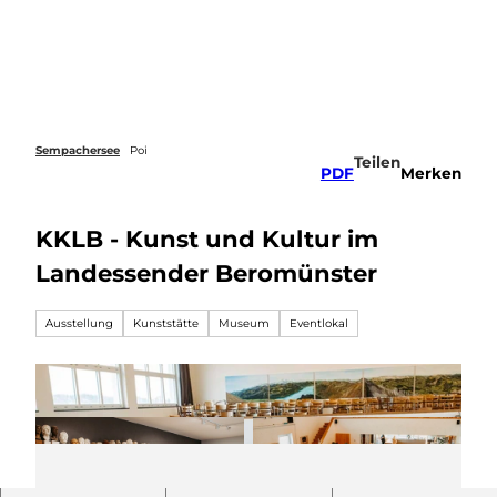
Z
u
Webcams
Merkzettel
Suche
Menü
m
I
n
h
a
Sempachersee
Poi
Teilen
l
PDF
Merken
t
KKLB - Kunst und Kultur im
Landessender Beromünster
Ausstellung
Kunststätte
Museum
Eventlokal