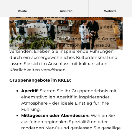
Gruppenerlebnisse im historischen Landessender
Route
Anrufen
Website
KKLB – Kultur & Kulinarik am Sempachersee
© 2023 Juli Marleen, all rights reserved. |
© KKLB Beromünster |
CC-BY
CC-BY
Entdecken Sie unvergessliche Gruppenangebote im
einzigartigen Ambiente des historischen
Landessenders KKLB. Die Gastgeber laden Gruppen
ein, Kultur und Genuss auf besondere Weise zu
verbinden: Erleben Sie inspirierende Führungen
© KKLB Beromünster |
CC-BY
durch ein aussergewöhnliches Kulturdenkmal und
lassen Sie sich im Anschluss mit kulinarischen
Köstlichkeiten verwöhnen.
Gruppenangebote im KKLB:
Aperitif:
Starten Sie Ihr Gruppenerlebnis mit
einem stilvollen Aperitif in inspirierender
Atmosphäre – der ideale Einstieg für Ihre
Führung.
Mittagessen oder Abendessen:
Wählen Sie
aus feinen regionalen Spezialitäten oder
modernen Menüs und geniessen Sie gesellige